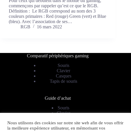
Pour ceux qui débutent dans le monde du gaming,
commençons par rappeler qu’est ce que le RGB.
Définition : Le RGB correspond au nom des 3
couleurs primaires : Red (rouge) Green (vert) et Blue
(bleu). Avec l’association de ses…
RGB
16 mars 2022
Comparatif périphériques gaming
Souris
Clavier
Casques
Tapis de souris
Guide d’achat
Souris
Clavier
Casque
Nous utilisons des cookies sur notre site web afin de vous offrir
la meilleure expérience utilisateur, en mémorisant vos